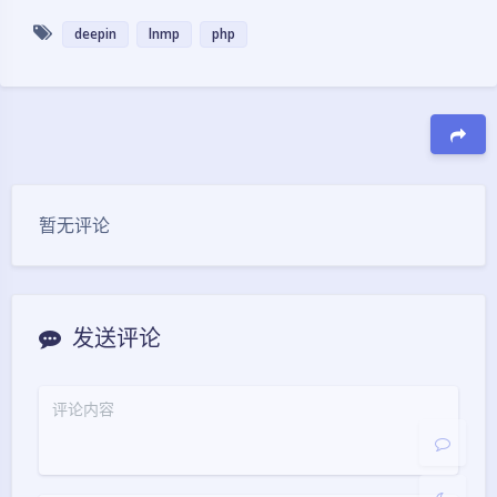
deepin
lnmp
php
豆
暂无评论
夜间模式
发送评论
Sans Serif
Serif
浅阴影
深阴影
关闭
日落
暗化
灰度