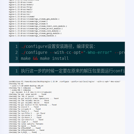
1
./
configure设置安装路径，编译安装：
2
./
configure
--
with
-
cc
-
opt
=
"-Wno-error"
--
prefix
3
make
&&
make install
1
执行这一步的时候一定要在原来的解压包里面运行configu