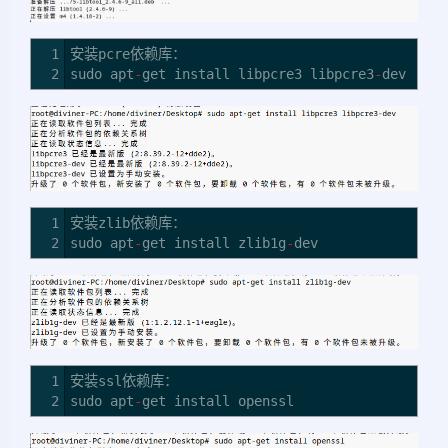
1
安装pcre依赖库：
2
sudo apt
-
get install libpcre3 libpcre3
-
dev
1
安装zlib依赖库：
2
sudo apt
-
get install zlib1g
-
dev
1
安装ssl依赖库：
2
sudo apt
-
get install openssl