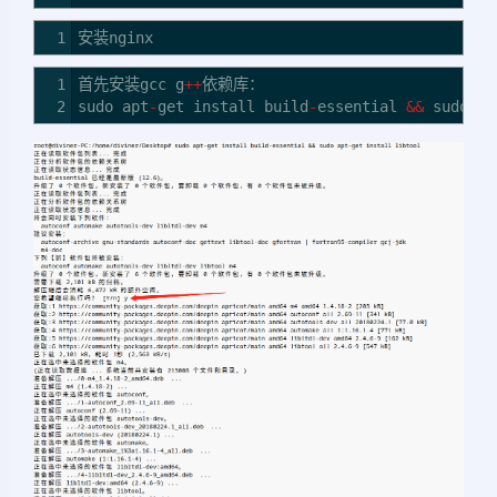
1
安装nginx
1
首先安装gcc g
++
依赖库：
2
sudo apt
-
get install build
-
essential
&&
sudo ap