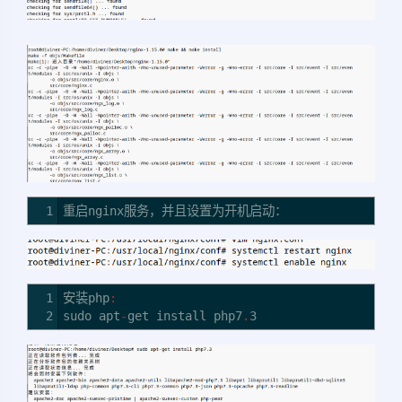
1
重启nginx服务，并且设置为开机启动：
1
安装php
:
2
sudo apt
-
get install php7
.
3