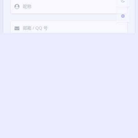
Markdown
悄悄话
邮件提醒
发送
|´・ω・)ノ
ヾ(≧∇≦*)ゝ
(☆ω☆)
（╯‵□′）╯︵┴─┴
￣﹃￣
(/ω＼)
上一篇
下一篇
∠( ᐛ 」∠)＿
(๑•̀ㅁ•́ฅ)
→_→