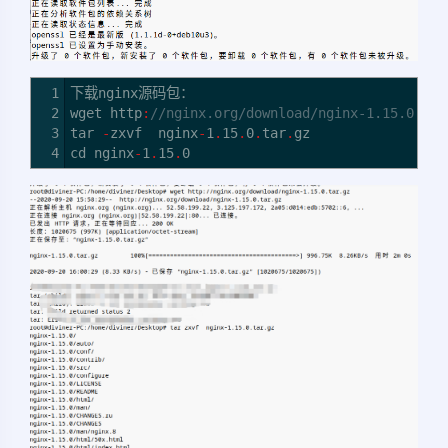
1
下载nginx源码包：
2
wget http
:
//nginx.org/download/nginx-1.15.0.tar
3
tar
-
zxvf nginx
-
1
.
15
.
0
.
tar
.
gz
4
cd nginx
-
1
.
15
.
0