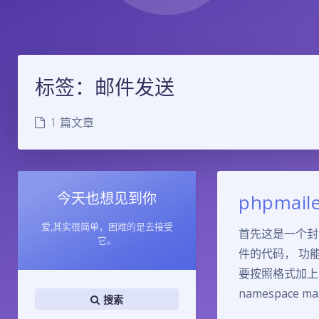
标签：邮件发送
1 篇文章
今天也想见到你
phpma
爱,其实很简单，困难的是去接受
首先这是一个封
它。
件的代码， 功
要按照格式加上回复
namespace mas
搜索