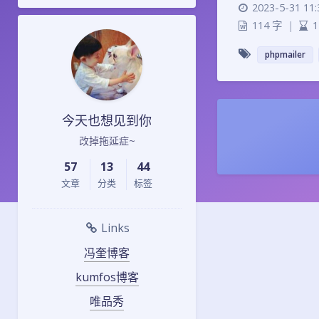
2023-5-31 11:
114 字
|
1
phpmailer
今天也想见到你
改掉拖延症~
57
13
44
文章
分类
标签
Links
冯奎博客
kumfos博客
唯品秀