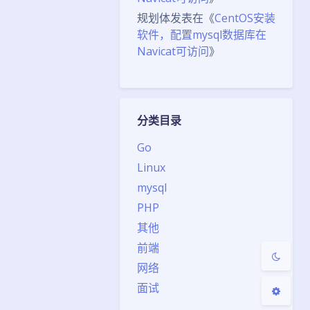
规划体
发表在《
CentOS安装
软件，配置mysql数据库在
Navicat可访问
》
夜间模式
分类目录
Sans Serif
Serif
Go
浅阴影
深阴影
Linux
mysql
关闭
日落
暗化
灰度
PHP
其他
前端
网络
面试